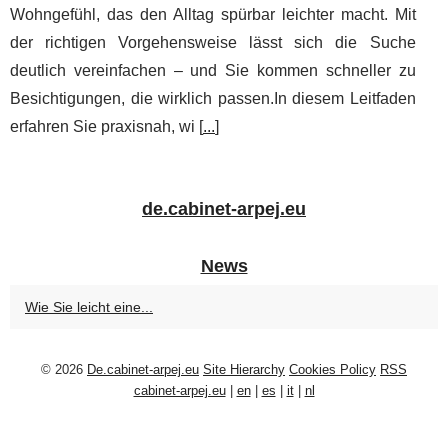
Wohngefühl, das den Alltag spürbar leichter macht. Mit
der richtigen Vorgehensweise lässt sich die Suche
deutlich vereinfachen – und Sie kommen schneller zu
Besichtigungen, die wirklich passen.In diesem Leitfaden
erfahren Sie praxisnah, wi [
...
]
de.cabinet-arpej.eu
News
Wie Sie leicht eine...
© 2026
De.cabinet-arpej.eu
Site Hierarchy
Cookies Policy
RSS
cabinet-arpej.eu
|
en
|
es
|
it
|
nl