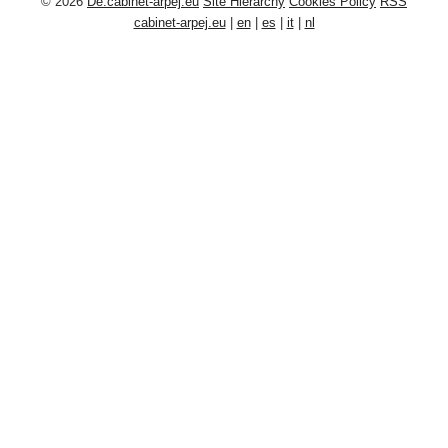
© 2026
De.cabinet-arpej.eu
Site Hierarchy
Cookies Policy
RSS
cabinet-arpej.eu
|
en
|
es
|
it
|
nl