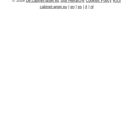
© 2026
De.cabinet-arpej.eu
Site Hierarchy
Cookies Policy
RSS
cabinet-arpej.eu
|
en
|
es
|
it
|
nl